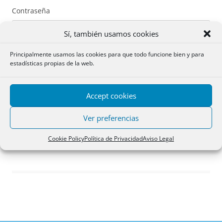
Contraseña
Sí, también usamos cookies
Principalmente usamos las cookies para que todo funcione bien y para
estadísticas propias de la web.
Recuérdame
Accept cookies
Acceder
Ver preferencias
Registro
Cookie Policy
Política de Privacidad
Aviso Legal
¿Has olvidado tu contraseña?