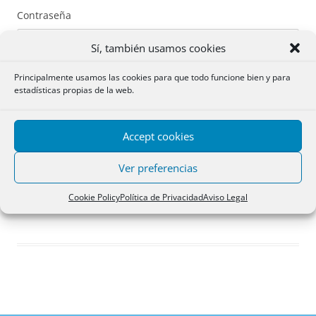
Contraseña
Sí, también usamos cookies
Principalmente usamos las cookies para que todo funcione bien y para
estadísticas propias de la web.
Recuérdame
Accept cookies
Acceder
Ver preferencias
Registro
Cookie Policy
Política de Privacidad
Aviso Legal
¿Has olvidado tu contraseña?