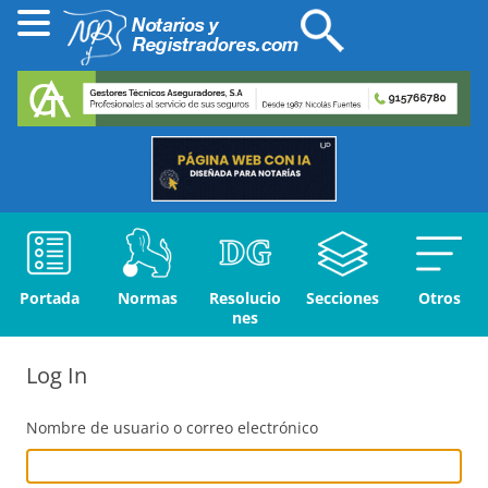
Portada
Normas
Resolucio
Secciones
Otros
nes
Log In
Nombre de usuario o correo electrónico