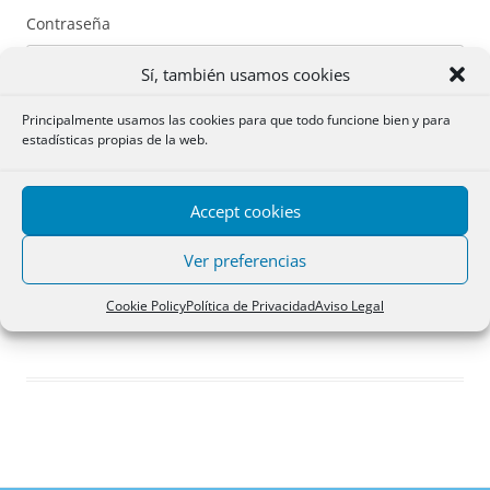
Contraseña
Sí, también usamos cookies
Principalmente usamos las cookies para que todo funcione bien y para
estadísticas propias de la web.
Recuérdame
Accept cookies
Acceder
Ver preferencias
Registro
Cookie Policy
Política de Privacidad
Aviso Legal
¿Has olvidado tu contraseña?