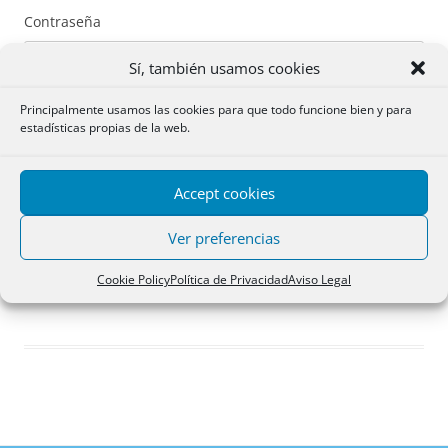
Contraseña
Sí, también usamos cookies
Principalmente usamos las cookies para que todo funcione bien y para
estadísticas propias de la web.
Recuérdame
Accept cookies
Acceder
Ver preferencias
Registro
Cookie Policy
Política de Privacidad
Aviso Legal
¿Has olvidado tu contraseña?