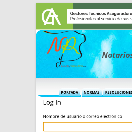
Notarios
PORTADA
NORMAS
RESOLUCIONE
Log In
MÁS USADAS (CUADRO)
INFORMES 
INFORMES MENSUALES
VOCES P
Nombre de usuario o correo electrónico
MÁS DESTACADAS
VOCES M
TITULARES DESDE 2002
TITULARES