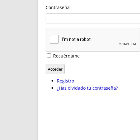
ENRIQUECIDAS
TITULARES 
Contraseña
NO DESESPERES
CAT
A MANO
SUCESIONES 
FUTURAS NORMAS
GEORREFE
ALQUILE
TRI
LH Y C
Recuérdame
¿SABIA
FRANCI
Acceder
BÚSQUED
Registro
¿Has olvidado tu contraseña?