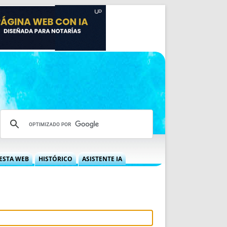
ESTA WEB
HISTÓRICO
ASISTENTE IA
A DGRN
QUÉ OFRECEMOS
 NIF
IDEARIO WEB
 LABORAL
QUIÉNES SOMOS
ÁBILES
HISTORIA