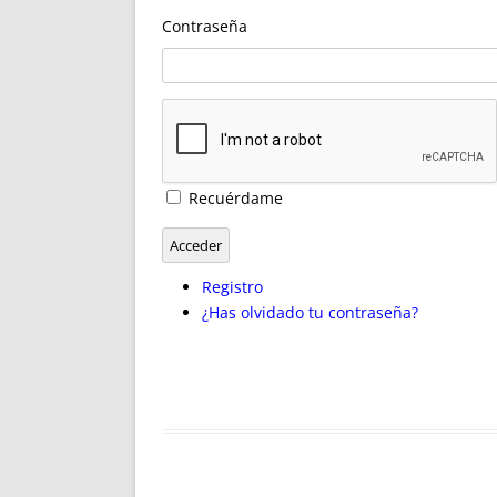
ENRIQUECIDAS
TITULARES 
Contraseña
NO DESESPERES
CAT
A MANO
SUCESIONES 
FUTURAS NORMAS
GEORREFE
ALQUILE
TRI
LH Y C
Recuérdame
¿SABIA
FRANCI
Acceder
BÚSQUED
Registro
¿Has olvidado tu contraseña?