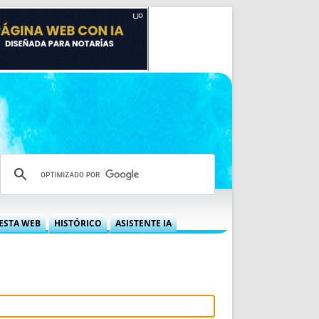
ESTA WEB
HISTÓRICO
ASISTENTE IA
A DGRN
QUÉ OFRECEMOS
 NIF
IDEARIO WEB
 LABORAL
QUIÉNES SOMOS
ÁBILES
HISTORIA