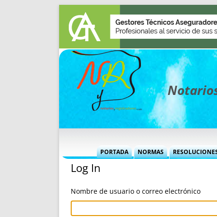
Notarios
PORTADA
NORMAS
RESOLUCIONE
Log In
MÁS USADAS (CUADRO)
INFORMES 
INFORMES MENSUALES
VOCES P
Nombre de usuario o correo electrónico
MÁS DESTACADAS
VOCES M
TITULARES DESDE 2002
TITULARES