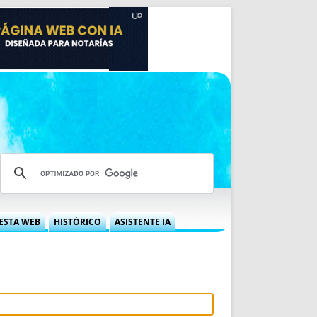
ESTA WEB
HISTÓRICO
ASISTENTE IA
A DGRN
QUÉ OFRECEMOS
 NIF
IDEARIO WEB
 LABORAL
QUIÉNES SOMOS
ÁBILES
HISTORIA