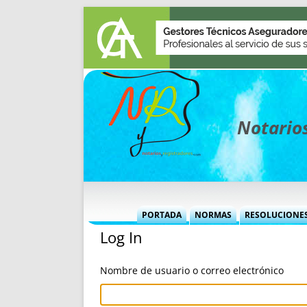
Notarios
PORTADA
NORMAS
RESOLUCIONE
Log In
MÁS USADAS (CUADRO)
INFORMES 
INFORMES MENSUALES
VOCES P
Nombre de usuario o correo electrónico
MÁS DESTACADAS
VOCES M
TITULARES DESDE 2002
TITULARES