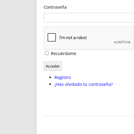
ENRIQUECIDAS
TITULARES 
Contraseña
NO DESESPERES
CAT
A MANO
SUCESIONES 
FUTURAS NORMAS
GEORREFE
ALQUILE
TRI
LH Y C
Recuérdame
¿SABIA
FRANCI
Acceder
BÚSQUED
Registro
¿Has olvidado tu contraseña?