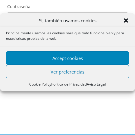
Contraseña
Sí, también usamos cookies
Principalmente usamos las cookies para que todo funcione bien y para
estadísticas propias de la web.
Recuérdame
Accept cookies
Acceder
Ver preferencias
Registro
Cookie Policy
Política de Privacidad
Aviso Legal
¿Has olvidado tu contraseña?