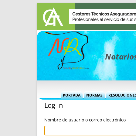
Notarios
PORTADA
NORMAS
RESOLUCIONE
Log In
MÁS USADAS (CUADRO)
INFORMES 
INFORMES MENSUALES
VOCES P
Nombre de usuario o correo electrónico
MÁS DESTACADAS
VOCES M
TITULARES DESDE 2002
TITULARES