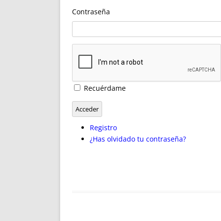
ENRIQUECIDAS
TITULARES 
Contraseña
NO DESESPERES
CAT
A MANO
SUCESIONES 
FUTURAS NORMAS
GEORREFE
ALQUILE
TRI
LH Y C
Recuérdame
¿SABIA
FRANCI
Acceder
BÚSQUED
Registro
¿Has olvidado tu contraseña?