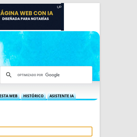
ESTA WEB
HISTÓRICO
ASISTENTE IA
A DGRN
QUÉ OFRECEMOS
 NIF
IDEARIO WEB
 LABORAL
QUIÉNES SOMOS
ÁBILES
HISTORIA