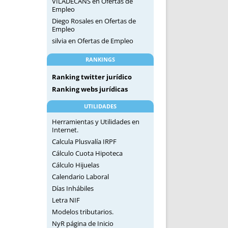
VILADECANS
en
Ofertas de
Empleo
Diego Rosales
en
Ofertas de
Empleo
silvia
en
Ofertas de Empleo
RANKINGS
Ranking twitter jurídico
Ranking webs jurídicas
UTILIDADES
Herramientas y Utilidades en
Internet.
Calcula Plusvalía IRPF
Cálculo Cuota Hipoteca
Cálculo Hijuelas
Calendario Laboral
Días Inhábiles
Letra NIF
Modelos tributarios.
NyR página de Inicio