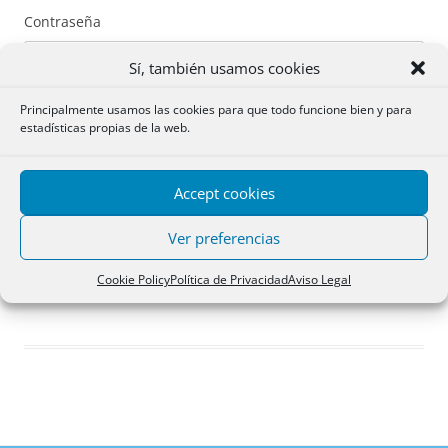
Contraseña
Sí, también usamos cookies
Principalmente usamos las cookies para que todo funcione bien y para
estadísticas propias de la web.
Recuérdame
Accept cookies
Acceder
Ver preferencias
Registro
Cookie Policy
Política de Privacidad
Aviso Legal
¿Has olvidado tu contraseña?