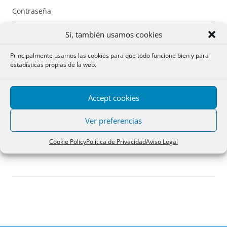
Contraseña
Sí, también usamos cookies
Principalmente usamos las cookies para que todo funcione bien y para
estadísticas propias de la web.
Recuérdame
Accept cookies
Acceder
Ver preferencias
Registro
Cookie Policy
Política de Privacidad
Aviso Legal
¿Has olvidado tu contraseña?