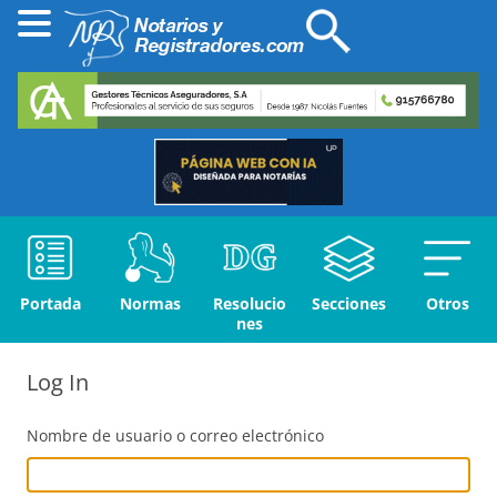
Portada
Normas
Resolucio
Secciones
Otros
nes
Log In
Nombre de usuario o correo electrónico