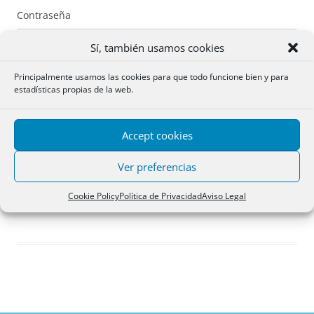
Contraseña
Sí, también usamos cookies
Principalmente usamos las cookies para que todo funcione bien y para
estadísticas propias de la web.
Recuérdame
Accept cookies
Acceder
Ver preferencias
Registro
Cookie Policy
Política de Privacidad
Aviso Legal
¿Has olvidado tu contraseña?