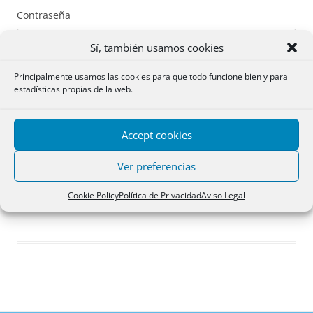
Contraseña
Sí, también usamos cookies
Principalmente usamos las cookies para que todo funcione bien y para
estadísticas propias de la web.
Recuérdame
Accept cookies
Acceder
Ver preferencias
Registro
Cookie Policy
Política de Privacidad
Aviso Legal
¿Has olvidado tu contraseña?