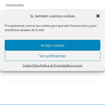
Contraseña
Sí, también usamos cookies
Principalmente usamos las cookies para que todo funcione bien y para
estadísticas propias de la web.
Recuérdame
Accept cookies
Acceder
Ver preferencias
Registro
Cookie Policy
Política de Privacidad
Aviso Legal
¿Has olvidado tu contraseña?