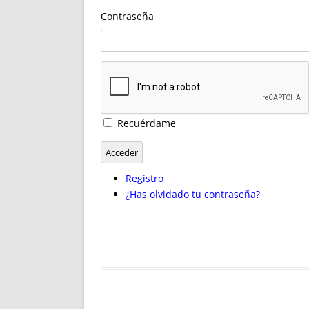
ENRIQUECIDAS
TITULARES 
Contraseña
NO DESESPERES
CAT
A MANO
SUCESIONES 
FUTURAS NORMAS
GEORREFE
ALQUILE
TRI
LH Y C
Recuérdame
¿SABIA
FRANCI
Acceder
BÚSQUED
Registro
¿Has olvidado tu contraseña?