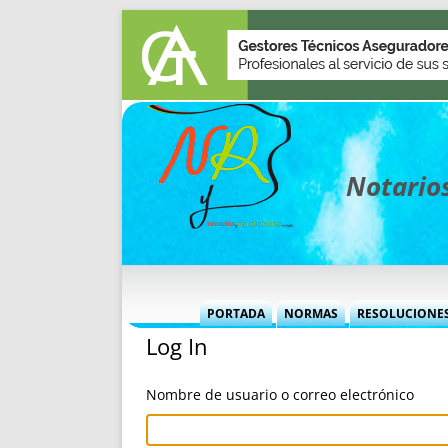
Notarios
PORTADA
NORMAS
RESOLUCIONE
Log In
MÁS USADAS (CUADRO)
INFORMES 
INFORMES MENSUALES
VOCES P
Nombre de usuario o correo electrónico
MÁS DESTACADAS
VOCES M
TITULARES DESDE 2002
TITULARES