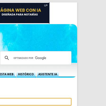
ESTA WEB
HISTÓRICO
ASISTENTE IA
A DGRN
QUÉ OFRECEMOS
 NIF
IDEARIO WEB
 LABORAL
QUIÉNES SOMOS
ÁBILES
HISTORIA