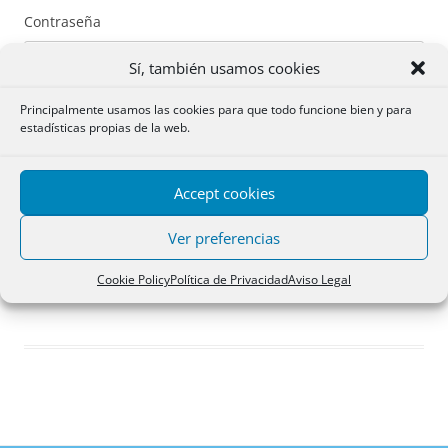
Contraseña
Sí, también usamos cookies
Principalmente usamos las cookies para que todo funcione bien y para
estadísticas propias de la web.
Recuérdame
Accept cookies
Acceder
Ver preferencias
Registro
Cookie Policy
Política de Privacidad
Aviso Legal
¿Has olvidado tu contraseña?