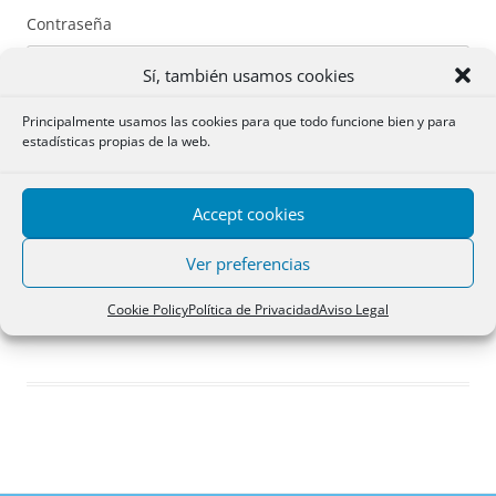
Contraseña
Sí, también usamos cookies
Principalmente usamos las cookies para que todo funcione bien y para
estadísticas propias de la web.
Recuérdame
Accept cookies
Acceder
Ver preferencias
Registro
Cookie Policy
Política de Privacidad
Aviso Legal
¿Has olvidado tu contraseña?