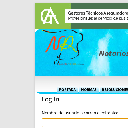
Notarios
PORTADA
NORMAS
RESOLUCIONE
Log In
MÁS USADAS (CUADRO)
INFORMES 
INFORMES MENSUALES
VOCES P
Nombre de usuario o correo electrónico
MÁS DESTACADAS
VOCES M
TITULARES DESDE 2002
TITULARES