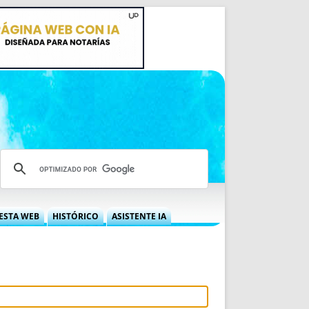
ESTA WEB
HISTÓRICO
ASISTENTE IA
A DGRN
QUÉ OFRECEMOS
 NIF
IDEARIO WEB
 LABORAL
QUIÉNES SOMOS
ÁBILES
HISTORIA