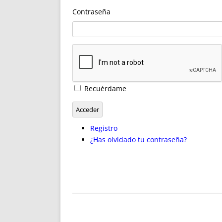
ENRIQUECIDAS
TITULARES 
Contraseña
NO DESESPERES
CAT
A MANO
SUCESIONES 
FUTURAS NORMAS
GEORREFE
ALQUILE
TRI
LH Y C
Recuérdame
¿SABIA
FRANCI
Acceder
BÚSQUED
Registro
¿Has olvidado tu contraseña?