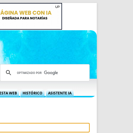
ESTA WEB
HISTÓRICO
ASISTENTE IA
A DGRN
QUÉ OFRECEMOS
 NIF
IDEARIO WEB
 LABORAL
QUIÉNES SOMOS
ÁBILES
HISTORIA