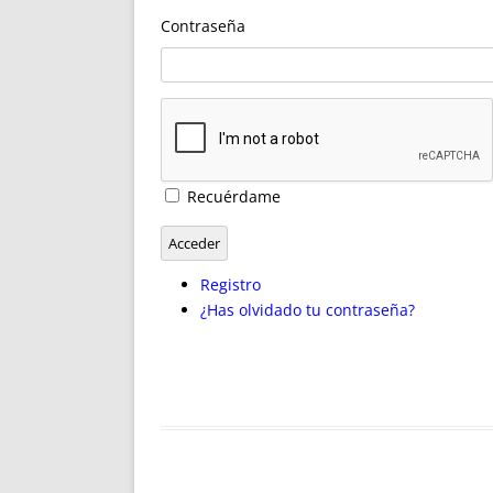
ENRIQUECIDAS
TITULARES 
Contraseña
NO DESESPERES
CAT
A MANO
SUCESIONES 
FUTURAS NORMAS
GEORREFE
ALQUILE
TRI
LH Y C
Recuérdame
¿SABIA
FRANCI
Acceder
BÚSQUED
Registro
¿Has olvidado tu contraseña?