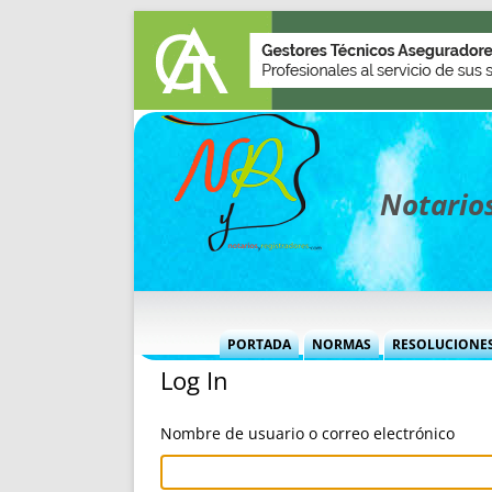
Notarios
PORTADA
NORMAS
RESOLUCIONE
Log In
MÁS USADAS (CUADRO)
INFORMES 
INFORMES MENSUALES
VOCES P
Nombre de usuario o correo electrónico
MÁS DESTACADAS
VOCES M
TITULARES DESDE 2002
TITULARES