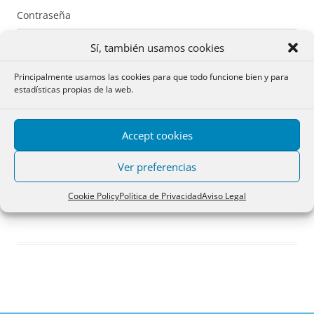
Contraseña
Sí, también usamos cookies
Principalmente usamos las cookies para que todo funcione bien y para
estadísticas propias de la web.
Recuérdame
Accept cookies
Acceder
Ver preferencias
Registro
Cookie Policy
Política de Privacidad
Aviso Legal
¿Has olvidado tu contraseña?