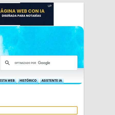
ESTA WEB
HISTÓRICO
ASISTENTE IA
A DGRN
QUÉ OFRECEMOS
 NIF
IDEARIO WEB
 LABORAL
QUIÉNES SOMOS
ÁBILES
HISTORIA