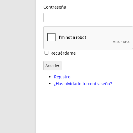
ENRIQUECIDAS
TITULARES 
Contraseña
NO DESESPERES
CAT
A MANO
SUCESIONES 
FUTURAS NORMAS
GEORREFE
ALQUILE
TRI
LH Y C
Recuérdame
¿SABIA
FRANCI
Acceder
BÚSQUED
Registro
¿Has olvidado tu contraseña?