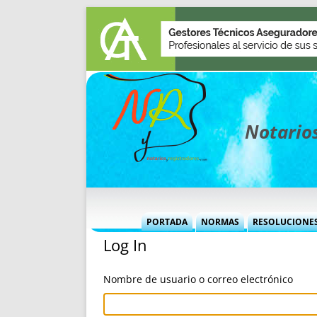
Notarios
PORTADA
NORMAS
RESOLUCIONE
Log In
MÁS USADAS (CUADRO)
INFORMES 
INFORMES MENSUALES
VOCES P
Nombre de usuario o correo electrónico
MÁS DESTACADAS
VOCES M
TITULARES DESDE 2002
TITULARES