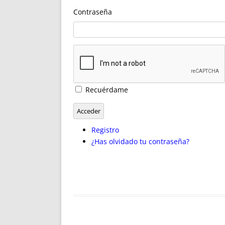
ENRIQUECIDAS
TITULARES 
Contraseña
NO DESESPERES
CAT
A MANO
SUCESIONES 
FUTURAS NORMAS
GEORREFE
ALQUILE
TRI
LH Y C
Recuérdame
¿SABIA
FRANCI
Acceder
BÚSQUED
Registro
¿Has olvidado tu contraseña?