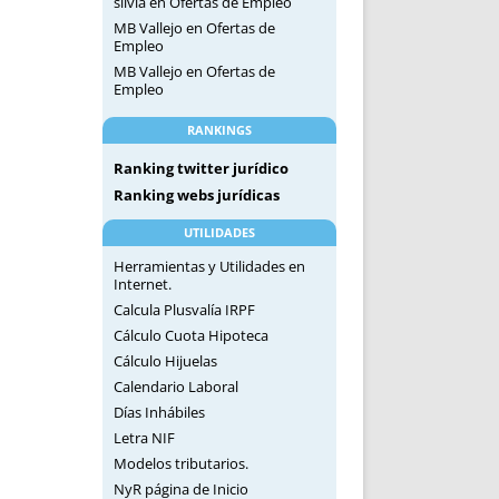
silvia
en
Ofertas de Empleo
MB Vallejo
en
Ofertas de
Empleo
MB Vallejo
en
Ofertas de
Empleo
RANKINGS
Ranking twitter jurídico
Ranking webs jurídicas
UTILIDADES
Herramientas y Utilidades en
Internet.
Calcula Plusvalía IRPF
Cálculo Cuota Hipoteca
Cálculo Hijuelas
Calendario Laboral
Días Inhábiles
Letra NIF
Modelos tributarios.
NyR página de Inicio