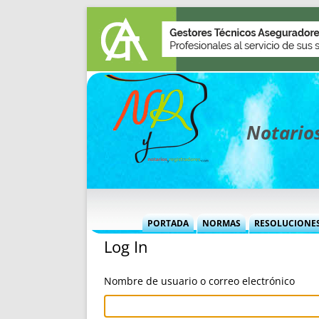
Notarios
PORTADA
NORMAS
RESOLUCIONE
Log In
MÁS USADAS (CUADRO)
INFORMES 
INFORMES MENSUALES
VOCES P
Nombre de usuario o correo electrónico
MÁS DESTACADAS
VOCES M
TITULARES DESDE 2002
TITULARES