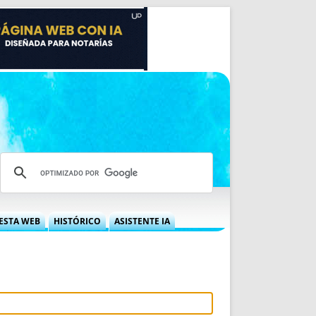
ESTA WEB
HISTÓRICO
ASISTENTE IA
A DGRN
QUÉ OFRECEMOS
 NIF
IDEARIO WEB
 LABORAL
QUIÉNES SOMOS
ÁBILES
HISTORIA