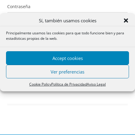
Contraseña
Sí, también usamos cookies
Principalmente usamos las cookies para que todo funcione bien y para
estadísticas propias de la web.
Recuérdame
Accept cookies
Acceder
Ver preferencias
Registro
Cookie Policy
Política de Privacidad
Aviso Legal
¿Has olvidado tu contraseña?