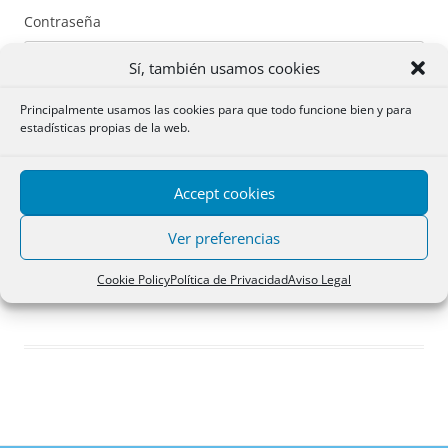
Contraseña
Sí, también usamos cookies
Principalmente usamos las cookies para que todo funcione bien y para
estadísticas propias de la web.
Recuérdame
Accept cookies
Acceder
Ver preferencias
Registro
Cookie Policy
Política de Privacidad
Aviso Legal
¿Has olvidado tu contraseña?