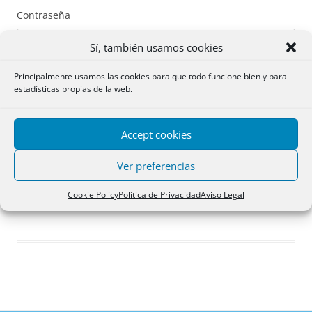
Contraseña
Sí, también usamos cookies
Principalmente usamos las cookies para que todo funcione bien y para
estadísticas propias de la web.
Recuérdame
Accept cookies
Acceder
Ver preferencias
Registro
Cookie Policy
Política de Privacidad
Aviso Legal
¿Has olvidado tu contraseña?