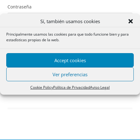
Contraseña
Sí, también usamos cookies
Principalmente usamos las cookies para que todo funcione bien y para
estadísticas propias de la web.
Recuérdame
Accept cookies
Acceder
Ver preferencias
Registro
Cookie Policy
Política de Privacidad
Aviso Legal
¿Has olvidado tu contraseña?