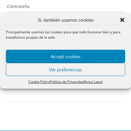
Contraseña
Sí, también usamos cookies
Principalmente usamos las cookies para que todo funcione bien y para
estadísticas propias de la web.
Recuérdame
Accept cookies
Acceder
Ver preferencias
Registro
Cookie Policy
Política de Privacidad
Aviso Legal
¿Has olvidado tu contraseña?