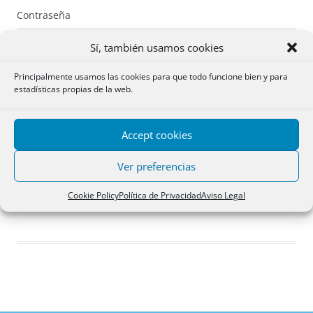
Contraseña
Sí, también usamos cookies
Principalmente usamos las cookies para que todo funcione bien y para
estadísticas propias de la web.
Recuérdame
Accept cookies
Acceder
Ver preferencias
Registro
Cookie Policy
Política de Privacidad
Aviso Legal
¿Has olvidado tu contraseña?