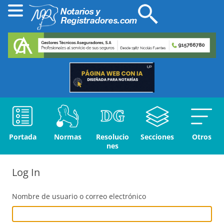
Portada
Normas
Resolucio
Secciones
Otros
nes
Log In
Nombre de usuario o correo electrónico