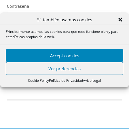
Contraseña
Sí, también usamos cookies
Principalmente usamos las cookies para que todo funcione bien y para
estadísticas propias de la web.
Recuérdame
Accept cookies
Acceder
Ver preferencias
Registro
Cookie Policy
Política de Privacidad
Aviso Legal
¿Has olvidado tu contraseña?