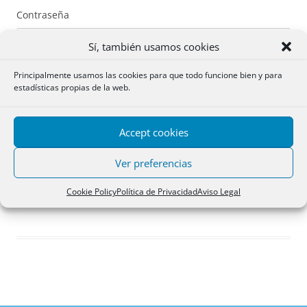
Contraseña
Sí, también usamos cookies
Principalmente usamos las cookies para que todo funcione bien y para
estadísticas propias de la web.
Recuérdame
Accept cookies
Acceder
Ver preferencias
Registro
Cookie Policy
Política de Privacidad
Aviso Legal
¿Has olvidado tu contraseña?