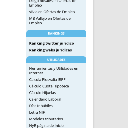
Diego Rosales
en
Ofertas de
Empleo
silvia
en
Ofertas de Empleo
MB Vallejo
en
Ofertas de
Empleo
RANKINGS
Ranking twitter jurídico
Ranking webs jurídicas
UTILIDADES
Herramientas y Utilidades en
Internet.
Calcula Plusvalía IRPF
Cálculo Cuota Hipoteca
Cálculo Hijuelas
Calendario Laboral
Días Inhábiles
Letra NIF
Modelos tributarios.
NyR página de Inicio