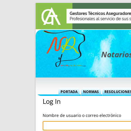
Notarios
PORTADA
NORMAS
RESOLUCIONE
Log In
MÁS USADAS (CUADRO)
INFORMES 
INFORMES MENSUALES
VOCES P
Nombre de usuario o correo electrónico
MÁS DESTACADAS
VOCES M
TITULARES DESDE 2002
TITULARES