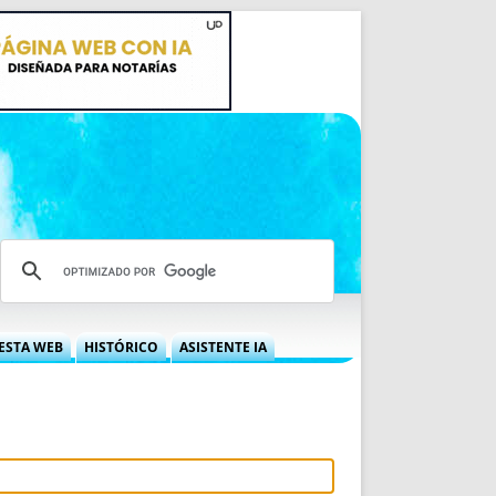
ESTA WEB
HISTÓRICO
ASISTENTE IA
A DGRN
QUÉ OFRECEMOS
 NIF
IDEARIO WEB
 LABORAL
QUIÉNES SOMOS
ÁBILES
HISTORIA