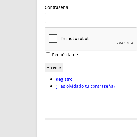
ENRIQUECIDAS
TITULARES 
Contraseña
NO DESESPERES
CAT
A MANO
SUCESIONES 
FUTURAS NORMAS
GEORREFE
ALQUILE
TRI
LH Y C
Recuérdame
¿SABIA
FRANCI
Acceder
BÚSQUED
Registro
¿Has olvidado tu contraseña?