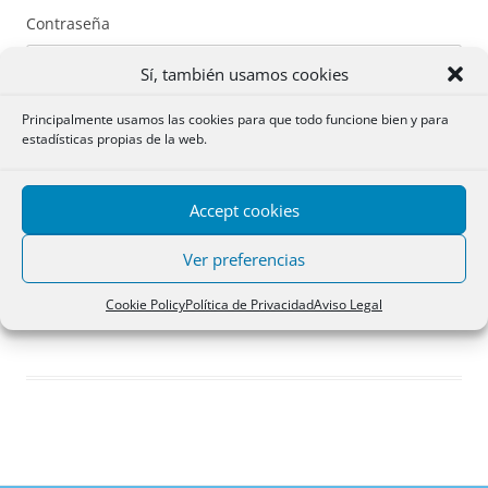
Contraseña
Sí, también usamos cookies
Principalmente usamos las cookies para que todo funcione bien y para
estadísticas propias de la web.
Recuérdame
Accept cookies
Acceder
Ver preferencias
Registro
Cookie Policy
Política de Privacidad
Aviso Legal
¿Has olvidado tu contraseña?