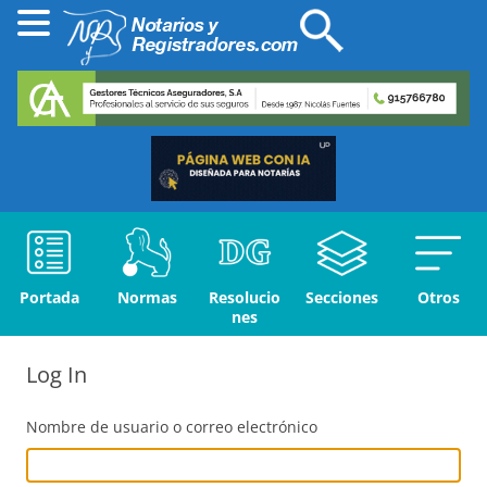
Portada
Normas
Resolucio
Secciones
Otros
nes
Log In
Nombre de usuario o correo electrónico