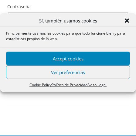
Contraseña
Sí, también usamos cookies
Principalmente usamos las cookies para que todo funcione bien y para
estadísticas propias de la web.
Recuérdame
Accept cookies
Acceder
Ver preferencias
Registro
Cookie Policy
Política de Privacidad
Aviso Legal
¿Has olvidado tu contraseña?