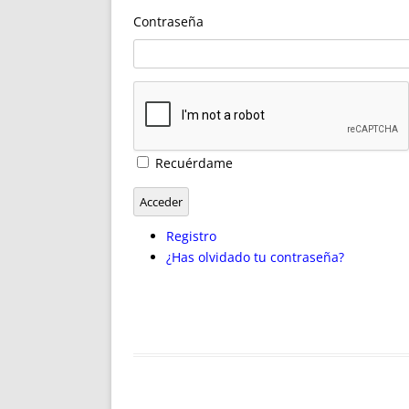
ENRIQUECIDAS
TITULARES 
Contraseña
NO DESESPERES
CAT
A MANO
SUCESIONES 
FUTURAS NORMAS
GEORREFE
ALQUILE
TRI
LH Y C
Recuérdame
¿SABIA
FRANCI
Acceder
BÚSQUED
Registro
¿Has olvidado tu contraseña?