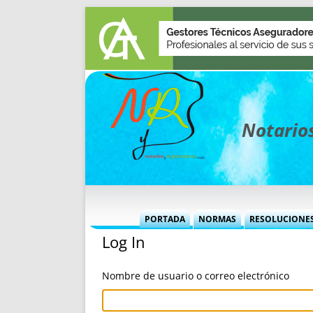
Notarios
PORTADA
NORMAS
RESOLUCIONE
Log In
MÁS USADAS (CUADRO)
INFORMES 
INFORMES MENSUALES
VOCES P
Nombre de usuario o correo electrónico
MÁS DESTACADAS
VOCES M
TITULARES DESDE 2002
TITULARES