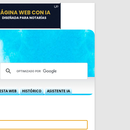
ESTA WEB
HISTÓRICO
ASISTENTE IA
A DGRN
QUÉ OFRECEMOS
 NIF
IDEARIO WEB
 LABORAL
QUIÉNES SOMOS
ÁBILES
HISTORIA