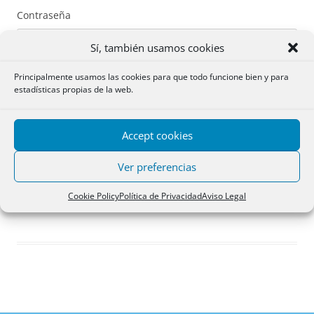
Contraseña
Sí, también usamos cookies
Principalmente usamos las cookies para que todo funcione bien y para
estadísticas propias de la web.
Recuérdame
Accept cookies
Acceder
Ver preferencias
Registro
Cookie Policy
Política de Privacidad
Aviso Legal
¿Has olvidado tu contraseña?