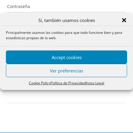
Contraseña
Sí, también usamos cookies
Principalmente usamos las cookies para que todo funcione bien y para
estadísticas propias de la web.
Recuérdame
Accept cookies
Acceder
Ver preferencias
Registro
Cookie Policy
Política de Privacidad
Aviso Legal
¿Has olvidado tu contraseña?