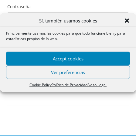
Contraseña
Sí, también usamos cookies
Principalmente usamos las cookies para que todo funcione bien y para
estadísticas propias de la web.
Recuérdame
Accept cookies
Acceder
Ver preferencias
Registro
Cookie Policy
Política de Privacidad
Aviso Legal
¿Has olvidado tu contraseña?