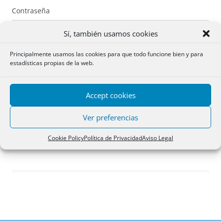
Contraseña
Sí, también usamos cookies
Principalmente usamos las cookies para que todo funcione bien y para
estadísticas propias de la web.
Recuérdame
Accept cookies
Acceder
Ver preferencias
Registro
Cookie Policy
Política de Privacidad
Aviso Legal
¿Has olvidado tu contraseña?