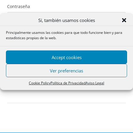
Contraseña
Sí, también usamos cookies
Principalmente usamos las cookies para que todo funcione bien y para
estadísticas propias de la web.
Recuérdame
Accept cookies
Acceder
Ver preferencias
Registro
Cookie Policy
Política de Privacidad
Aviso Legal
¿Has olvidado tu contraseña?