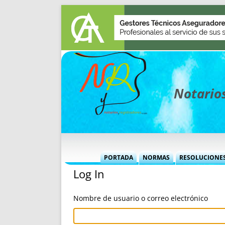
Notarios
PORTADA
NORMAS
RESOLUCIONE
Log In
MÁS USADAS (CUADRO)
INFORMES 
INFORMES MENSUALES
VOCES P
Nombre de usuario o correo electrónico
MÁS DESTACADAS
VOCES M
TITULARES DESDE 2002
TITULARES