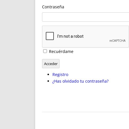
ENRIQUECIDAS
TITULARES 
Contraseña
NO DESESPERES
CAT
A MANO
SUCESIONES 
FUTURAS NORMAS
GEORREFE
ALQUILE
TRI
LH Y C
Recuérdame
¿SABIA
FRANCI
Acceder
BÚSQUED
Registro
¿Has olvidado tu contraseña?