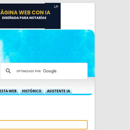
ESTA WEB
HISTÓRICO
ASISTENTE IA
A DGRN
QUÉ OFRECEMOS
 NIF
IDEARIO WEB
 LABORAL
QUIÉNES SOMOS
ÁBILES
HISTORIA