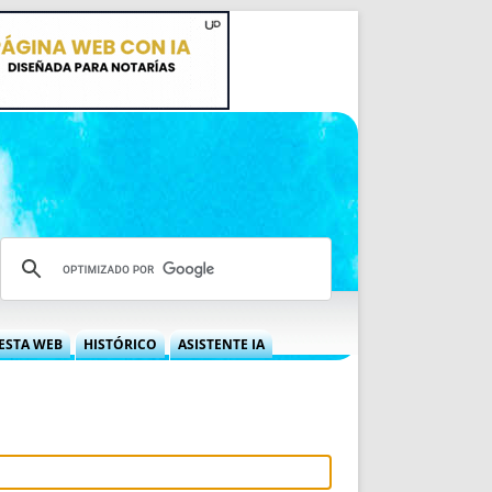
ESTA WEB
HISTÓRICO
ASISTENTE IA
A DGRN
QUÉ OFRECEMOS
 NIF
IDEARIO WEB
 LABORAL
QUIÉNES SOMOS
ÁBILES
HISTORIA