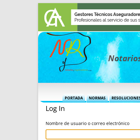
Notarios
PORTADA
NORMAS
RESOLUCIONE
Log In
MÁS USADAS (CUADRO)
INFORMES 
INFORMES MENSUALES
VOCES P
Nombre de usuario o correo electrónico
MÁS DESTACADAS
VOCES M
TITULARES DESDE 2002
TITULARES