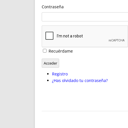
ENRIQUECIDAS
TITULARES 
Contraseña
NO DESESPERES
CAT
A MANO
SUCESIONES 
FUTURAS NORMAS
GEORREFE
ALQUILE
TRI
LH Y C
Recuérdame
¿SABIA
FRANCI
Acceder
BÚSQUED
Registro
¿Has olvidado tu contraseña?