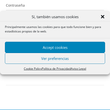
Contraseña
Sí, también usamos cookies
Principalmente usamos las cookies para que todo funcione bien y para
estadísticas propias de la web.
Recuérdame
Accept cookies
Acceder
Ver preferencias
Registro
Cookie Policy
Política de Privacidad
Aviso Legal
¿Has olvidado tu contraseña?