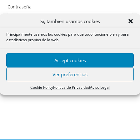
Contraseña
Sí, también usamos cookies
Principalmente usamos las cookies para que todo funcione bien y para
estadísticas propias de la web.
Recuérdame
Accept cookies
Acceder
Ver preferencias
Registro
Cookie Policy
Política de Privacidad
Aviso Legal
¿Has olvidado tu contraseña?