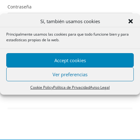
Contraseña
Sí, también usamos cookies
Principalmente usamos las cookies para que todo funcione bien y para
estadísticas propias de la web.
Recuérdame
Accept cookies
Acceder
Ver preferencias
Registro
Cookie Policy
Política de Privacidad
Aviso Legal
¿Has olvidado tu contraseña?