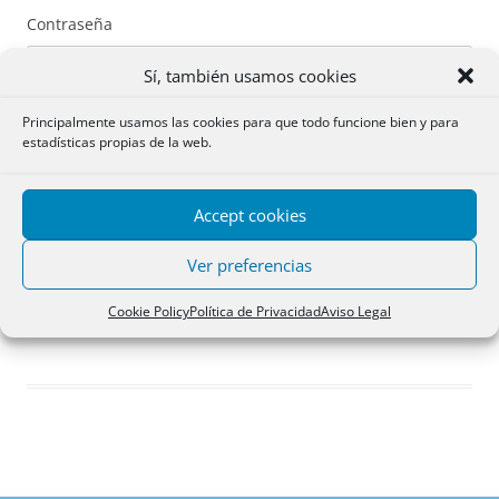
Contraseña
Sí, también usamos cookies
Principalmente usamos las cookies para que todo funcione bien y para
estadísticas propias de la web.
Recuérdame
Accept cookies
Acceder
Ver preferencias
Registro
Cookie Policy
Política de Privacidad
Aviso Legal
¿Has olvidado tu contraseña?