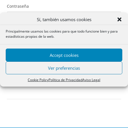
Contraseña
Sí, también usamos cookies
Principalmente usamos las cookies para que todo funcione bien y para
estadísticas propias de la web.
Recuérdame
Accept cookies
Acceder
Ver preferencias
Registro
Cookie Policy
Política de Privacidad
Aviso Legal
¿Has olvidado tu contraseña?