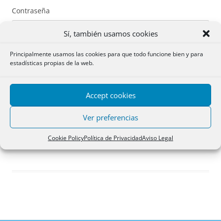
Contraseña
Sí, también usamos cookies
Principalmente usamos las cookies para que todo funcione bien y para
estadísticas propias de la web.
Recuérdame
Accept cookies
Acceder
Ver preferencias
Registro
Cookie Policy
Política de Privacidad
Aviso Legal
¿Has olvidado tu contraseña?