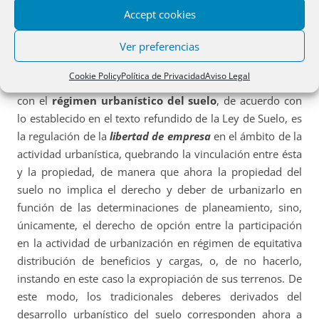
él concurren, y el segundo, clase y categoría residual. Se
Accept cookies
regulan los posibles usos y los diferentes procedimientos
Ver preferencias
para autorizarlos.
Cookie Policy
Política de Privacidad
Aviso Legal
La novedad esencial que se introduce en relación
con el
régimen urbanístico del suelo
, de acuerdo con
lo establecido en el texto refundido de la Ley de Suelo, es
la regulación de la
libertad de empresa
en el ámbito de la
actividad urbanística, quebrando la vinculación entre ésta
y la propiedad, de manera que ahora la propiedad del
suelo no implica el derecho y deber de urbanizarlo en
función de las determinaciones de planeamiento, sino,
únicamente, el derecho de opción entre la participación
en la actividad de urbanización en régimen de equitativa
distribución de beneficios y cargas, o, de no hacerlo,
instando en este caso la expropiación de sus terrenos. De
este modo, los tradicionales deberes derivados del
desarrollo urbanístico del suelo corresponden ahora a