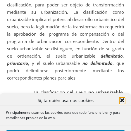
clasificación, para poder ser objeto de transformación
mediante su urbanización. La clasificación como
urbanizable implica el potencial desarrollo urbanístico del
suelo, pero la legitimación de la transformación requerirá
la aprobación del programa de compensación o del
programa de urbanización correspondiente. Dentro del
suelo urbanizable se distinguen, en función de su grado
de ordenación, el suelo urbanizable
delimitado,
prioritario
, y el suelo urbanizable
no delimitado
, que
podrá delimitarse posteriormente mediante los
correspondientes planes parciales.
La clasificación del suelo
no urbanizable
,
excluido del desarrollo urbano, responde de nuevo a la
Sí, también usamos cookies
tradición anterior a la Ley 6/1998, de 13 de abril. En esta
Principalmente usamos las cookies para que todo funcione bien y para
Ley se consolidan dos categorías, el suelo no urbanizable
estadísticas propias de la web.
especial
y el
genérico
: el primero, merecedor de una
protección más intensa en función de los valores que en