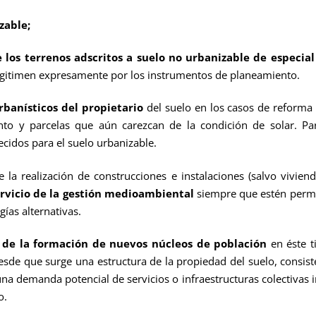
able;
e los terrenos adscritos a suelo no urbanizable de especia
legitimen expresamente por los instrumentos de planeamiento.
banísticos del propietario
del suelo en los casos de reforma 
to y parcelas que aún carezcan de la condición de solar. Par
ecidos para el suelo urbanizable.
zación de construcciones e instalaciones (salvo vivienda
servicio de la gestión medioambiental
siempre que estén permi
gías alternativas.
 de la formación de nuevos núcleos de población
en éste t
de que surge una estructura de la propiedad del suelo, consist
una demanda potencial de servicios o infraestructuras colectivas i
o.