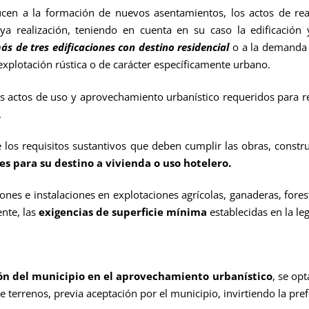
rmación de nuevos asentamientos, los actos de real
uya realización, teniendo en cuenta en su caso la edificación 
ás de tres edificaciones con destino residencial
o a la demanda p
 explotación rústica o de carácter específicamente urbano.
s de uso y aprovechamiento urbanístico requeridos para reali
.
uisitos sustantivos que deben cumplir las obras, construcci
es para su destino a vivienda o uso hotelero.
nstalaciones en explotaciones agrícolas, ganaderas, forestale
nte, las
exigencias de superficie mínima
establecidas en la leg
ón del municipio en el aprovechamiento urbanístico
, se op
 terrenos, previa aceptación por el municipio, invirtiendo la prefe