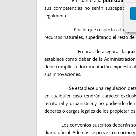
– En cuanto a la
potestad de l
sus competencias no serán susceptibles de
legalmente.
– Por lo que respecta a los
pri
recursos naturales, supeditando el resto de 
– En aras de asegurar la
par
establece como deber de la Administración
debe cumplir la documentación expuesta al
sus innovaciones.
– Se establece una regulación detal
en cualquier caso tendrán carácter exclus
territorial y urbanística y no pudiendo de
deberes o cargas legales de los propietario
Los convenios suscritos deberán someter
diario oficial. Además se prevé la creación 