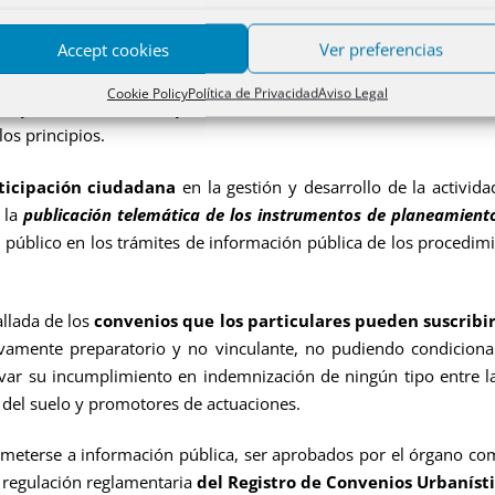
a Administración Pública competente
en materia de ordenación
 transacción, sin perjuicio de la admisibilidad de la suscripc
Accept cookies
Ver preferencias
Cookie Policy
Política de Privacidad
Aviso Legal
ncipios de actuación pública
con relación al territorio, se inc
los principios.
ticipación ciudadana
en la gestión y desarrollo de la actividad
 la
publicación telemática de los instrumentos de planeamient
 público en los trámites de información pública de los procedim
lada de los
convenios que los particulares pueden suscribi
ivamente preparatorio y no vinculante, no pudiendo condiciona
rivar su incumplimiento en indemnización de ningún tipo entre l
s del suelo y promotores de actuaciones.
se a información pública, ser aprobados por el órgano compe
y regulación reglamentaria
del Registro de Convenios Urbaníst