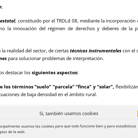
n
;
estatal
, constituido por el TRDLd 08, mediante la incorporación
como la innovación del régimen de derechos y deberes de la 
ealidad del sector, de ciertas
técnicas instrumentales
con el o
ones
para solucionar problemas de interpretación.
 destacar los
siguientes aspectos:
e los términos “suelo” “parcela” “finca” y “solar”,
flexibilizá
tuaciones de baja densidad en el ámbito rural.
ceptos de “aprovechamientos urbanísticos”
, aclarando la 
Sí, también usamos cookies
etivo y subjetivo, se ponderarán en función de los diferentes v
e reparto.
ncipalmente usamos las cookies para que todo funcione bien y para estadísticas
pias de la web.