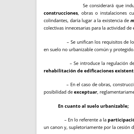
Se considerará que inducen a la fo
construcciones
, obras o instalaciones c
colindantes, daría lugar a la existencia de
m
colectivas innecesarias para la actividad de
– Se unifican los requisitos de los acto
en suelo no urbanizable común y protegido
– Se introduce la regulación de los req
rehabilitación de edificaciones existent
– En el caso de obras, construcciones e i
posibilidad de
exceptuar
, reglamentariame
En cuanto al suelo urbanizable;
–
En lo referente a la
participaci
un canon y, supletoriamente por la cesión de