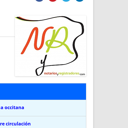
DE INICIO
PREMIO NYR
VORITOS
CONVENCIONES ANUALES
A IRPF
NUEVA ETAPA
AS
POLÍTICA DE PRIVACIDAD
IJUELAS
AVISO LEGAL
POTECA
REPORTAR INCIDENCIA
PERES
LOGOTIPO
CES
ENTREVISTAS
SONRISA
ENVÍA CORREO
CANALES DE VÍDEO
a occitana
bre circulación