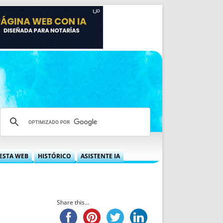
ESTA WEB
HISTÓRICO
ASISTENTE IA
A DGRN
QUÉ OFRECEMOS
 NIF
IDEARIO WEB
 LABORAL
QUIÉNES SOMOS
Share this...
ÁBILES
HISTORIA