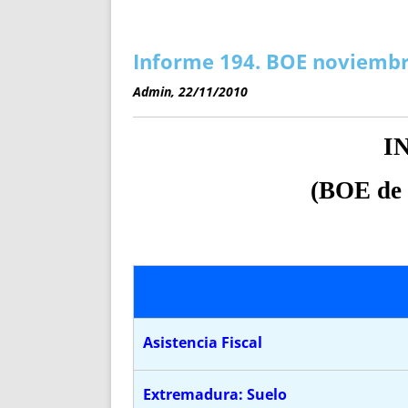
ENRIQUECIDAS
TITULARES 
NO DESESPERES
CAT
A MANO
SUCESIONES 
Informe 194. BOE noviemb
FUTURAS NORMAS
GEORREFE
Admin, 22/11/2010
ALQUILE
TRI
I
LH Y C
¿SABIA
(BOE de
FRANCI
BÚSQUED
Asistencia Fiscal
Extremadura: Suelo