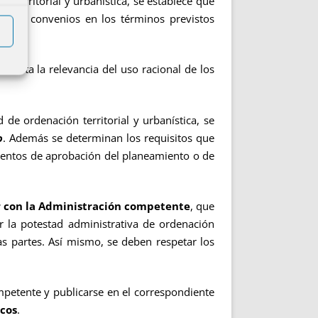
 territorial y urbanística, se establece que
ión de convenios en los términos previstos
rementa la relevancia del uso racional de los
 de ordenación territorial y urbanística, se
o
. Además se determinan los requisitos que
ientos de aprobación del planeamiento o de
r con la Administración competente
, que
r la potestad administrativa de ordenación
as partes. Así mismo, se deben respetar los
tente y publicarse en el correspondiente
icos
.