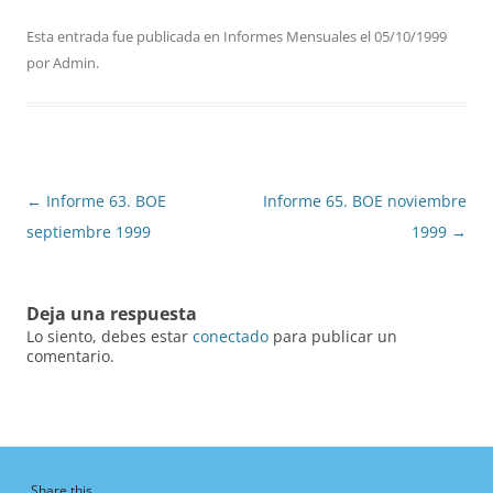
Esta entrada fue publicada en
Informes Mensuales
el
05/10/1999
por
Admin
.
Navegación
←
Informe 63. BOE
Informe 65. BOE noviembre
de
septiembre 1999
1999
→
entradas
Deja una respuesta
Lo siento, debes estar
conectado
para publicar un
comentario.
Share this...