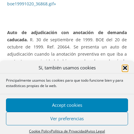
boe19991020_36868.gif»
Auto de adjudicación con anotación de demanda
caducada.
R. 30 de septiembre de 1999. BOE del 20 de
octubre de 1999. Ref. 20664. Se presenta un auto de
adjudicación cuando la anotación preventiva en que iba a
sustentar su prioridad había ya caducado y además la
Sí, también usamos cookies
finca se encuentra inscrita en favor de terceras personas
contra las que no se ha dirigido el procedimiento. Procede
Principalmente usamos las cookies para que todo funcione bien y para
la denegación. Aunque el caso es claro, la presentación
estadísticas propias de la web.
registral tuvo muchas vicisitudes, pues las primeras veces
que se presentó el título en el Registro, todavía la
anotación no estaba caducada. Sin embargo dicha
Accept cookies
anotación se practicó como de demanda cuando, parece
Ver preferencias
ser que tuvo que ser de embargo. Este es quizás el punto
más interesante, pues, tal vez, también sería causa de
Cookie Policy
Política de Privacidad
Aviso Legal
denegación el sustentarse la adjudicación en una